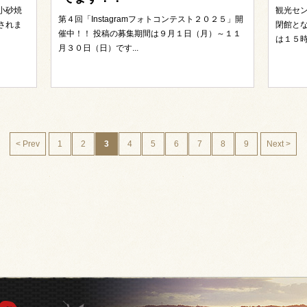
小砂焼
観光セ
第４回「Instagramフォトコンテスト２０２５」開
されま
閉館と
催中！！ 投稿の募集期間は９月１日（月）～１１
は１５時
月３０日（日）です...
< Prev
1
2
3
4
5
6
7
8
9
Next >