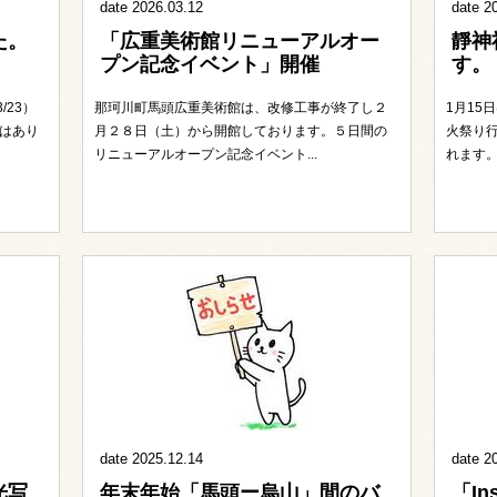
date 2026.03.12
date 2
た。
「広重美術館リニューアルオー
靜神
プン記念イベント」開催
す。
/23）
那珂川町馬頭広重美術館は、改修工事が終了し２
1月15
はあり
月２８日（土）から開館しております。５日間の
火祭り
リニューアルオープン記念イベント...
れます。
date 2025.12.14
date 2
光写
年末年始「馬頭ー烏山」間のバ
「In