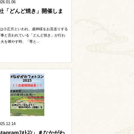
026.01.06
社「どんど焼き」開催しま
日は小正月といわれ、歳神様をお見送りする
行事と言われている「どんど焼き」が行わ
火を燃やす時、「尊と...
025.12.14
stagramﾌｫﾄｺﾝ」＃なかがわ