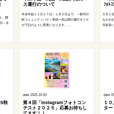
ま
ス運行のついて
ﾌｫ
年末年始１２月２７日～１月５日まで、＜那珂川
９月１
ト」開
町コミュニティバス＞馬頭ー烏山間の運行ダイヤ
なかが
日～令
が下記のように変更になります。 ...
月延長い
date 2025.10.03
date 2
25秋
第４回「Instagramフォトコン
１０
テスト２０２５」応募お待ちし
ター
てます！！