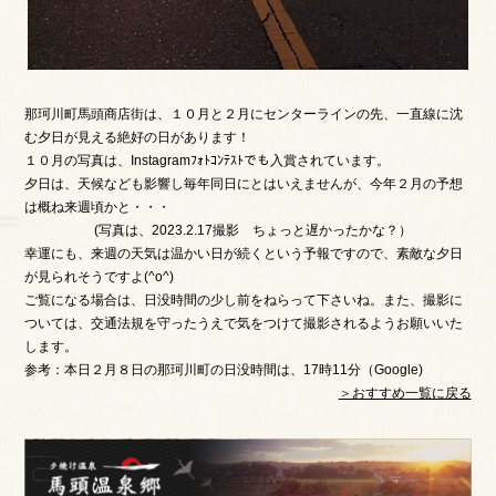
那珂川町馬頭商店街は、１０月と２月にセンターラインの先、一直線に沈
む夕日が見える絶好の日があります！
１０月の写真は、Instagramﾌｫﾄｺﾝﾃｽﾄでも入賞されています。
夕日は、天候なども影響し毎年同日にとはいえませんが、今年２月の予想
は概ね来週頃かと・・・
(写真は、2023.2.17撮影 ちょっと遅かったかな？）
幸運にも、来週の天気は温かい日が続くという予報ですので、素敵な夕日
が見られそうですよ(^o^)
ご覧になる場合は、日没時間の少し前をねらって下さいね。また、撮影に
ついては、交通法規を守ったうえで気をつけて撮影されるようお願いいた
します。
参考：本日２月８日の那珂川町の日没時間は、17時11分（Google)
＞おすすめ一覧に戻る