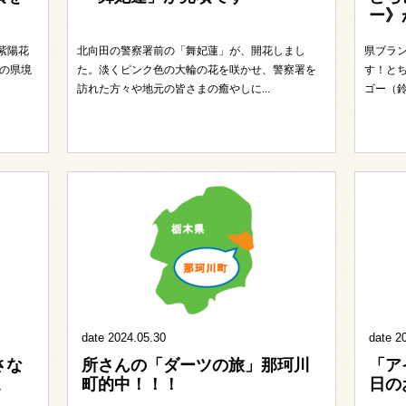
ー》
紫陽花
北向田の警察署前の「舞妃蓮」が、開花しまし
県ブラ
の県境
た。淡くピンク色の大輪の花を咲かせ、警察署を
す！と
訪れた方々や地元の皆さまの癒やしに...
ゴー（鈴
date 2024.05.30
date 2
さな
所さんの「ダーツの旅」那珂川
「ア
。
町的中！！！
日の