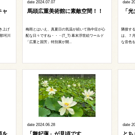
date 2024.07.07
date 2
キャ
馬頭広重美術館に素敵空間！！
「光
き上げ
梅雨とはいえ、真夏日の気温が続いて熱中症が心
隣接す
那珂川
配な日々ですね・・・(T_T) 幕末浮世絵ワールド
は、７
「広重と国芳」特別展が開...
な音色を
date 2024.06.28
date 2
頃を
「舞妃蓮」が見頃です
とち