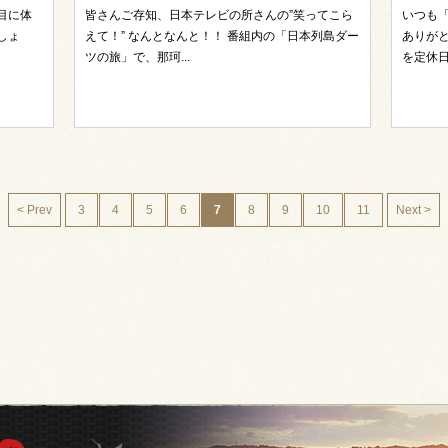
目に体
皆さんご存知、日本テレビの所さんの”笑ってこら
いつも
しょ
えて！” なんとなんと！！ 番組内の「日本列島ダー
ありがと
ツの旅」で、那珂...
を定休日
< Prev
3
4
5
6
7
8
9
10
11
Next >