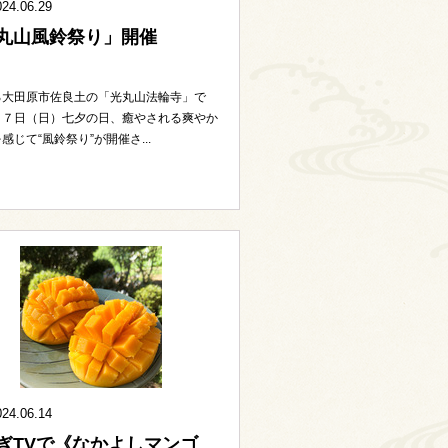
024.06.29
丸山風鈴祭り」開催
る大田原市佐良土の「光丸山法輪寺」で
月７日（日）七夕の日、癒やされる爽やか
感じて“風鈴祭り”が開催さ...
024.06.14
ぎTVで《なかよしマンゴ