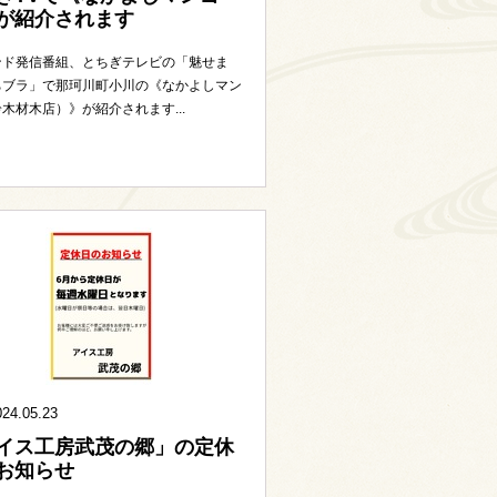
が紹介されます
ンド発信番組、とちぎテレビの「魅せま
ちブラ」で那珂川町小川の《なかよしマン
木材木店）》が紹介されます...
024.05.23
イス工房武茂の郷」の定休
お知らせ