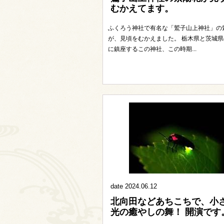
むかえてます。
ふくろう神社で有名な「鷲子山上神社」の
が、見頃をむかえました。 栃木県と茨城県
に鎮座するこの神社、この時期...
date 2024.06.12
北向田などあちこちで、小
光の癒やしの舞！ 開演です