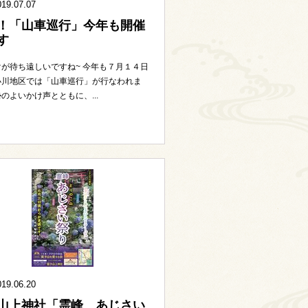
019.07.07
！「山車巡行」今年も開催
す
が待ち遠しいですね~ 今年も７月１４日
小川地区では「山車巡行」が行なわれま
のよいかけ声とともに、...
019.06.20
山上神社「霊峰 あじさい