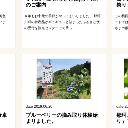
のご案内
祭り
黄色
今年もお中元の季節がやってまいりました。 那珂
この梅
いま
川町の特産品がギュギュっと詰まったふるさと便
ードで
の受付を観光センターにて承っ...
さまの散
date 2019.06.20
date 2
食卓
ブルーベリーの摘み取り体験始
那珂
まりました。
り」