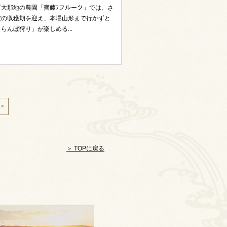
町大那地の農園「齊藤ﾌフルーツ」では、さ
ぼの収穫期を迎え、本場山形まで行かずと
らんぼ狩り」が楽しめる...
 >
＞ TOPに戻る