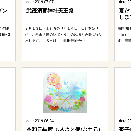
date 2019.07.07
date 2
プン
武茂須賀神社天王祭
夏だ
しま
た宿泊
７月１３日（土）宵祭りと１４日（日）本祭り
梅雨明け
２棟+２
が、北向田「道の駅ばとう」の広場を会場に行な
（日）
われます。１３日は、北向田若衆会が...
す。威勢
date 2019.06.24
date 2
令和元年度 ふるさと便(お中元）
鷲子