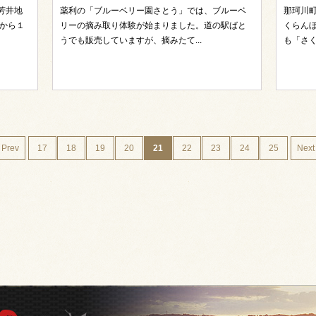
芳井地
薬利の「ブルーベリー園さとう」では、ブルーベ
那珂川
から１
リーの摘み取り体験が始まりました。道の駅ばと
くらん
うでも販売していますが、摘みたて...
も「さく
 Prev
17
18
19
20
21
22
23
24
25
Next