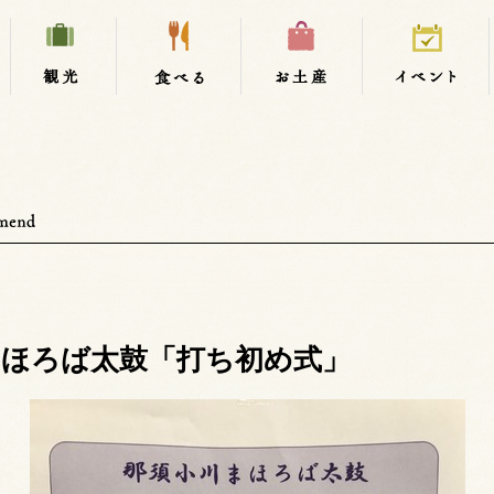
まほろば太鼓「打ち初め式」