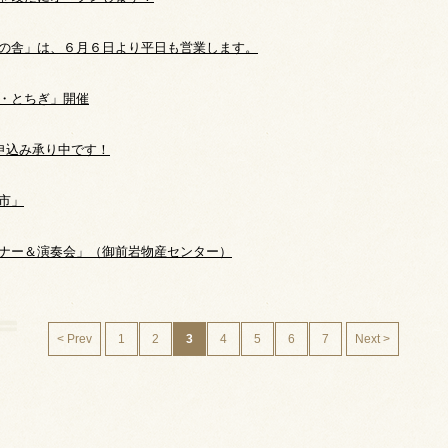
の舎」は、６月６日より平日も営業します。
・とちぎ」開催
お申込み承り中です！
市」
ナー＆演奏会」（御前岩物産センター）
< Prev
1
2
3
4
5
6
7
Next >