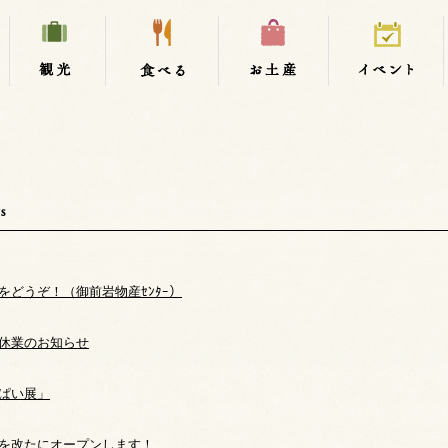
をどうぞ！（御前岩物産ｾﾝﾀｰ）
休業のお知らせ
ぱい展」
を改たにオープンします！